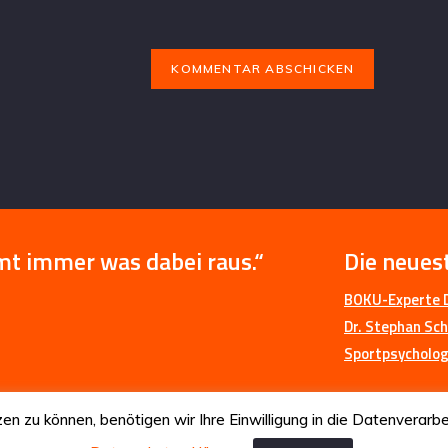
mt immer was dabei raus.“
Die neues
BOKU-Experte D
Dr. Stephan Sch
Sportpsychologe
n zu können, benötigen wir Ihre Einwilligung in die Datenvera