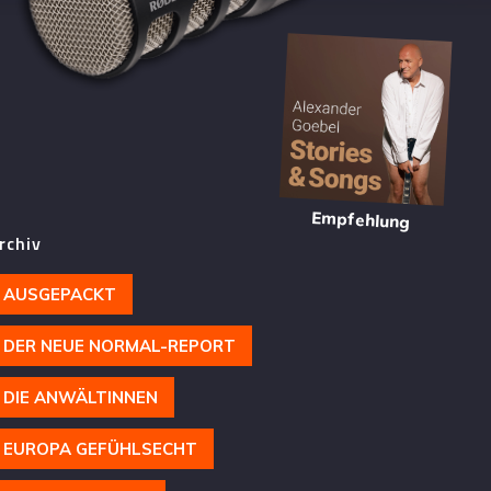
Empfehlung
rchiv
AUSGEPACKT
DER NEUE NORMAL-REPORT
DIE ANWÄLTINNEN
EUROPA GEFÜHLSECHT