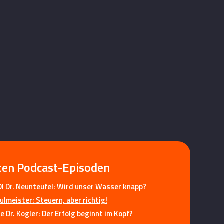
ten Podcast-Episoden
I Dr. Neunteufel: Wird unser Wasser knapp?
ulmeister: Steuern, aber richtig!
 Dr. Kogler: Der Erfolg beginnt im Kopf?