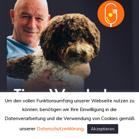
Um den vollen Funktionsumfang unserer Webseite nutzen zu
können, benötigen wir Ihre Einwilligung in die
Datenverarbeitung und die Verwendung von Cookies gemäß
Wo lauern die Probleme?
unserer
Datenschutzerklärung
.
Akzeptieren
15. November 2019
TIERE WUNDERBAR